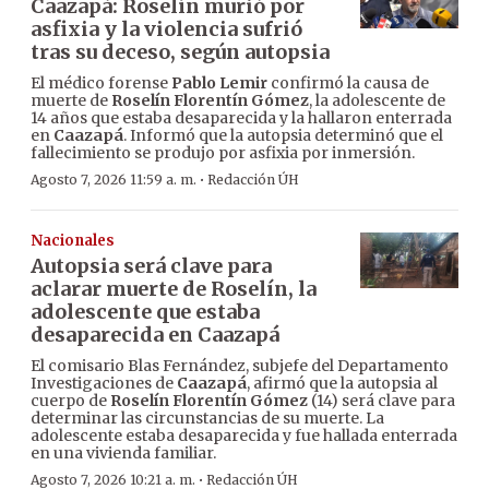
Caazapá: Roselín murió por
asfixia y la violencia sufrió
tras su deceso, según autopsia
El médico forense
Pablo Lemir
confirmó la causa de
muerte de
Roselín Florentín Gómez
, la adolescente de
14 años que estaba desaparecida y la hallaron enterrada
en
Caazapá
. Informó que la autopsia determinó que el
fallecimiento se produjo por asfixia por inmersión.
·
Agosto 7, 2026 11:59 a. m.
Redacción ÚH
Nacionales
Autopsia será clave para
aclarar muerte de Roselín, la
adolescente que estaba
desaparecida en Caazapá
El comisario Blas Fernández, subjefe del Departamento
Investigaciones de
Caazapá
, afirmó que la autopsia al
cuerpo de
Roselín Florentín Gómez
(14) será clave para
determinar las circunstancias de su muerte. La
adolescente estaba desaparecida y fue hallada enterrada
en una vivienda familiar.
·
Agosto 7, 2026 10:21 a. m.
Redacción ÚH