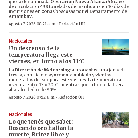
que la denominada
Operación Nueva Alianza 56
sacó
de circulación 498 toneladas de marihuana en 10 días de
incursiones en zonas boscosas por el Departamento de
Amambay
.
·
Agosto 7, 2026 08:21 a. m.
Redacción ÚH
Nacionales
Un descenso de la
temperatura llega este
viernes, en torno a los 13°C
La
Dirección de Meteorología
pronostica una jornada
fresca, con cielo mayormente nublado y vientos
moderados del sur para este viernes. La temperatura
oscilará entre 13 y 20°C, mientras que la humedad será
alta, alrededor de 80%.
·
Agosto 7, 2026 07:12 a. m.
Redacción ÚH
Nacionales
Lo que tenés que saber:
Buscando oro hallan la
muerte, Brítez libre y