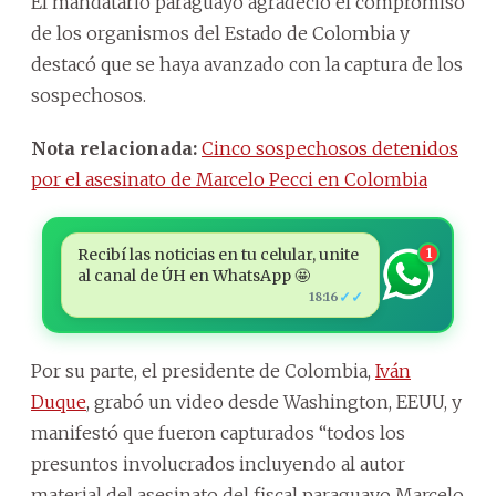
El mandatario paraguayo agradeció el compromiso
de los organismos del Estado de Colombia y
destacó que se haya avanzado con la captura de los
sospechosos.
Nota relacionada:
Cinco sospechosos detenidos
por el asesinato de Marcelo Pecci en Colombia
Recibí las noticias en tu celular, unite
1
al canal de ÚH en WhatsApp 🤩
✓✓
18:16
Por su parte, el presidente de Colombia,
Iván
Duque
, grabó un video desde Washington, EEUU, y
manifestó que fueron capturados “todos los
presuntos involucrados incluyendo al autor
material del asesinato del fiscal paraguayo Marcelo