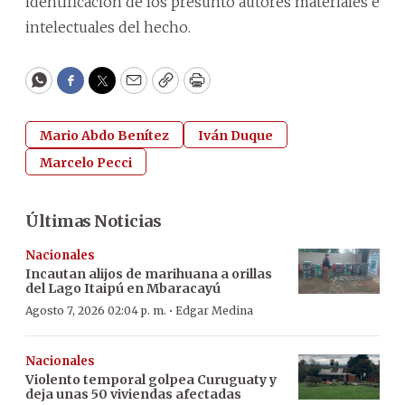
identificación de los presunto autores materiales e
intelectuales del hecho.
WhatsApp
Facebook
Twitter
Email
Copy
Print
Mario Abdo Benítez
Iván Duque
Marcelo Pecci
Últimas Noticias
Nacionales
Incautan alijos de marihuana a orillas
del Lago Itaipú en Mbaracayú
·
Agosto 7, 2026 02:04 p. m.
Edgar Medina
Nacionales
Violento temporal golpea Curuguaty y
deja unas 50 viviendas afectadas