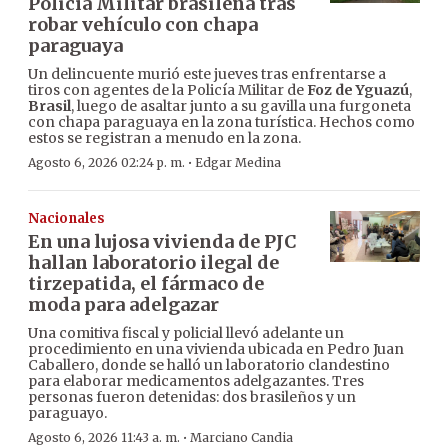
Policía Militar brasileña tras
robar vehículo con chapa
paraguaya
Un delincuente murió este jueves tras enfrentarse a
tiros con agentes de la Policía Militar de
Foz de Yguazú
,
Brasil
, luego de asaltar junto a su gavilla una furgoneta
con chapa paraguaya en la zona turística. Hechos como
estos se registran a menudo en la zona.
·
Agosto 6, 2026 02:24 p. m.
Edgar Medina
Nacionales
En una lujosa vivienda de PJC
hallan laboratorio ilegal de
tirzepatida, el fármaco de
moda para adelgazar
Una comitiva fiscal y policial llevó adelante un
procedimiento en una vivienda ubicada en Pedro Juan
Caballero, donde se halló un laboratorio clandestino
para elaborar medicamentos adelgazantes. Tres
personas fueron detenidas: dos brasileños y un
paraguayo.
·
Agosto 6, 2026 11:43 a. m.
Marciano Candia