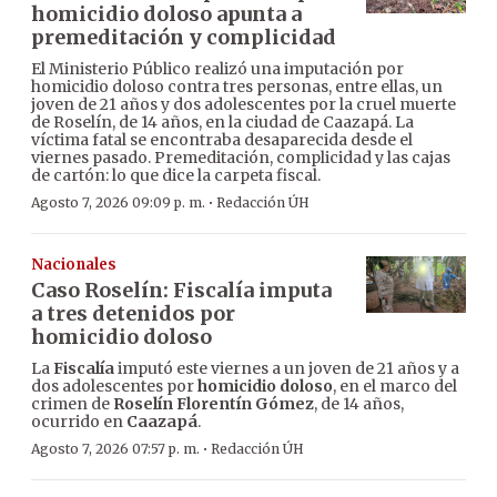
homicidio doloso apunta a
premeditación y complicidad
El Ministerio Público realizó una imputación por
homicidio doloso contra tres personas, entre ellas, un
joven de 21 años y dos adolescentes por la cruel muerte
de Roselín, de 14 años, en la ciudad de Caazapá. La
víctima fatal se encontraba desaparecida desde el
viernes pasado. Premeditación, complicidad y las cajas
de cartón: lo que dice la carpeta fiscal.
·
Agosto 7, 2026 09:09 p. m.
Redacción ÚH
Nacionales
Caso Roselín: Fiscalía imputa
a tres detenidos por
homicidio doloso
La
Fiscalía
imputó este viernes a un joven de 21 años y a
dos adolescentes por
homicidio doloso
, en el marco del
crimen de
Roselín Florentín Gómez
, de 14 años,
ocurrido en
Caazapá
.
·
Agosto 7, 2026 07:57 p. m.
Redacción ÚH