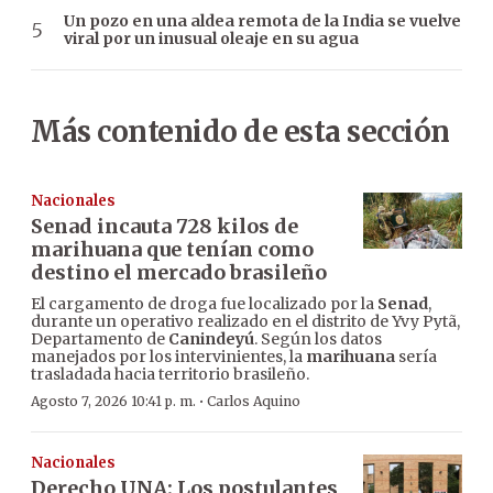
Un pozo en una aldea remota de la India se vuelve
viral por un inusual oleaje en su agua
Más contenido de esta sección
Nacionales
Senad incauta 728 kilos de
marihuana que tenían como
destino el mercado brasileño
El cargamento de droga fue localizado por la
Senad
,
durante un operativo realizado en el distrito de Yvy Pytã,
Departamento de
Canindeyú
. Según los datos
manejados por los intervinientes, la
marihuana
sería
trasladada hacia territorio brasileño.
·
Agosto 7, 2026 10:41 p. m.
Carlos Aquino
Nacionales
Derecho UNA: Los postulantes