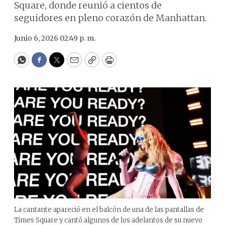
Square, donde reunió a cientos de
seguidores en pleno corazón de Manhattan.
Junio 6, 2026 02:49 p. m.
WhatsApp
Facebook
Twitter
Email
Copy
Print
La cantante apareció en el balcón de una de las pantallas de
Times Square y cantó algunos de los adelantos de su nuevo