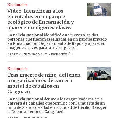
Nacionales
Video: Identifican a los
ejecutados en un parque
ecológico de Encarnación y
aparecen imágenes claves
La
Policía Nacional
identificó este jueves a las dos
personas que fueron asesinadas en un parque privado
en
Encarnación
, Departamento de Itapúa, y aparecen
imágenes claves para la investigación.
·
Agosto 6, 2026 06:35 p. m.
Redacción ÚH
Nacionales
Tras muerte de niño, detienen
a organizadores de carrera
mortal de caballos en
Caaguazú
La
Policía Nacional
detuvo a los organizadores de la
carrera de caballos
que terminó con la muerte de un
niño de 8 años de edad en la ciudad de
Cecilio Báez
, en
el Departamento de
Caaguazú
.