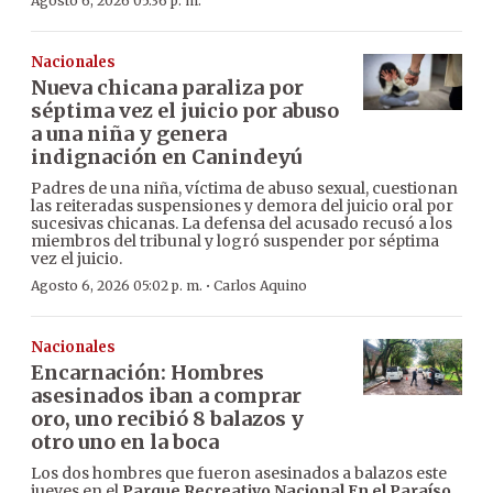
Agosto 6, 2026 05:36 p. m.
Nacionales
Nueva chicana paraliza por
séptima vez el juicio por abuso
a una niña y genera
indignación en Canindeyú
Padres de una niña, víctima de abuso sexual, cuestionan
las reiteradas suspensiones y demora del juicio oral por
sucesivas chicanas. La defensa del acusado recusó a los
miembros del tribunal y logró suspender por séptima
vez el juicio.
·
Agosto 6, 2026 05:02 p. m.
Carlos Aquino
Nacionales
Encarnación: Hombres
asesinados iban a comprar
oro, uno recibió 8 balazos y
otro uno en la boca
Los dos hombres que fueron asesinados a balazos este
jueves en el
Parque Recreativo Nacional En el Paraíso
,