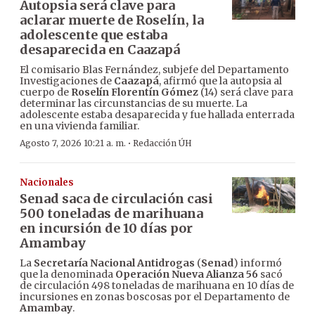
Autopsia será clave para
aclarar muerte de Roselín, la
adolescente que estaba
desaparecida en Caazapá
El comisario Blas Fernández, subjefe del Departamento
Investigaciones de
Caazapá
, afirmó que la autopsia al
cuerpo de
Roselín Florentín Gómez
(14) será clave para
determinar las circunstancias de su muerte. La
adolescente estaba desaparecida y fue hallada enterrada
en una vivienda familiar.
·
Agosto 7, 2026 10:21 a. m.
Redacción ÚH
Nacionales
Senad saca de circulación casi
500 toneladas de marihuana
en incursión de 10 días por
Amambay
La
Secretaría Nacional Antidrogas
(
Senad
) informó
que la denominada
Operación Nueva Alianza 56
sacó
de circulación 498 toneladas de marihuana en 10 días de
incursiones en zonas boscosas por el Departamento de
Amambay
.