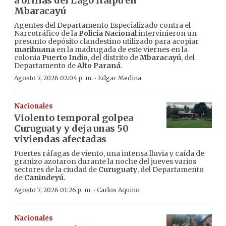
a orillas del Lago Itaipú en
Mbaracayú
Agentes del Departamento Especializado contra el
Narcotráfico de la
Policía Nacional
intervinieron un
presunto depósito clandestino utilizado para acopiar
marihuana
en la madrugada de este viernes en la
colonia
Puerto Indio
, del distrito de
Mbaracayú
, del
Departamento de
Alto Paraná
.
·
Agosto 7, 2026 02:04 p. m.
Edgar Medina
Nacionales
Violento temporal golpea
Curuguaty y deja unas 50
viviendas afectadas
Fuertes ráfagas de viento, una intensa lluvia y caída de
granizo azotaron durante la noche del jueves varios
sectores de la ciudad de
Curuguaty
, del Departamento
de
Canindeyú
.
·
Agosto 7, 2026 01:26 p. m.
Carlos Aquino
Nacionales