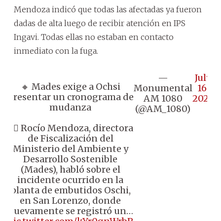
Mendoza indicó que todas las afectadas ya fueron
dadas de alta luego de recibir atención en IPS
Ingavi. Todas ellas no estaban en contacto
inmediato con la fuga.
—
July
🔸 Mades exige a Ochsi
Monumental
16,
presentar un cronograma de
AM 1080
2024
mudanza
(@AM_1080)
👉🏼 Rocío Mendoza, directora
de Fiscalización del
Ministerio del Ambiente y
Desarrollo Sostenible
(Mades), habló sobre el
incidente ocurrido en la
planta de embutidos Oschi,
en San Lorenzo, donde
nuevamente se registró un…