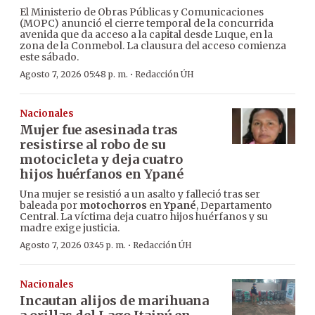
El Ministerio de Obras Públicas y Comunicaciones
(MOPC) anunció el cierre temporal de la concurrida
avenida que da acceso a la capital desde Luque, en la
zona de la Conmebol. La clausura del acceso comienza
este sábado.
·
Agosto 7, 2026 05:48 p. m.
Redacción ÚH
Nacionales
Mujer fue asesinada tras
resistirse al robo de su
motocicleta y deja cuatro
hijos huérfanos en Ypané
Una mujer se resistió a un asalto y falleció tras ser
baleada por
motochorros
en
Ypané
, Departamento
Central. La víctima deja cuatro hijos huérfanos y su
madre exige justicia.
·
Agosto 7, 2026 03:45 p. m.
Redacción ÚH
Nacionales
Incautan alijos de marihuana