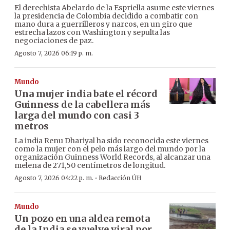
El derechista Abelardo de la Espriella asume este viernes
la presidencia de Colombia decidido a combatir con
mano dura a guerrilleros y narcos, en un giro que
estrecha lazos con Washington y sepulta las
negociaciones de paz.
Agosto 7, 2026 06:19 p. m.
Mundo
Una mujer india bate el récord
Guinness de la cabellera más
larga del mundo con casi 3
metros
La india Renu Dhariyal ha sido reconocida este viernes
como la mujer con el pelo más largo del mundo por la
organización Guinness World Records, al alcanzar una
melena de 271,50 centímetros de longitud.
·
Agosto 7, 2026 04:22 p. m.
Redacción ÚH
Mundo
Un pozo en una aldea remota
de la India se vuelve viral por