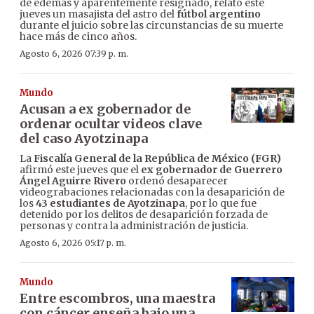
de edemas y aparentemente resignado, relató este
jueves un masajista del astro del
fútbol argentino
durante el juicio sobre las circunstancias de su muerte
hace más de cinco años.
Agosto 6, 2026 07:39 p. m.
Mundo
Acusan a ex gobernador de
ordenar ocultar videos clave
del caso Ayotzinapa
La
Fiscalía General de la República de México (FGR)
afirmó este jueves que el
ex gobernador de Guerrero
Ángel Aguirre Rivero
ordenó desaparecer
videograbaciones relacionadas con la desaparición de
los
43 estudiantes de Ayotzinapa
, por lo que fue
detenido por los delitos de desaparición forzada de
personas y contra la administración de justicia.
Agosto 6, 2026 05:17 p. m.
Mundo
Entre escombros, una maestra
con cáncer enseña bajo una