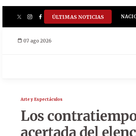
NACI
ÚLTIMAS NOTICIAS
twitter
instagram
facebook
tiktok
youtube
spotify
07 ago 2026
Arte y Espectáculos
Los contratiempos
acertada del elen