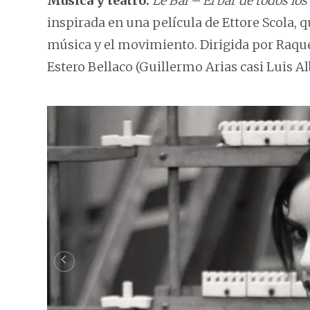
Música y teatro.
Le Bal – El bar de todos lo
inspirada en una película de Ettore Scola, qu
música y el movimiento. Dirigida por Raquel
Estero Bellaco (Guillermo Arias casi Luis Al