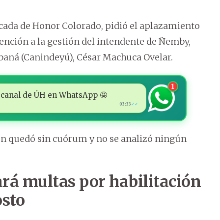
ncada de Honor Colorado, pidió el aplazamiento
vención a la gestión del intendente de Ñemby,
aná (Canindeyú), César Machuca Ovelar.
1
 al canal de ÚH en WhatsApp 🤩
03:33
✓✓
ón quedó sin cuórum y no se analizó ningún
rá multas por habilitación
osto