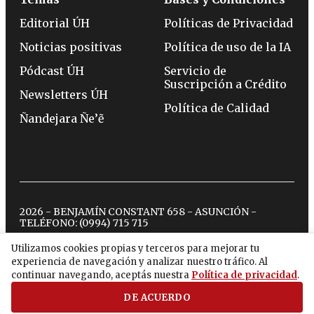
Editorial ÚH
Políticas de Privacidad
Noticias positivas
Política de uso de la IA
Pódcast ÚH
Servicio de
Suscripción a Crédito
Newsletters ÚH
Política de Calidad
Ñandejara Ñe’ẽ
2026 - BENJAMÍN CONSTANT 658 - ASUNCIÓN -
TELÉFONO:
(0994) 715 715
Utilizamos cookies propias y terceros para mejorar tu
experiencia de navegación y analizar nuestro tráfico. Al
twitter
instagram
facebook
tiktok
youtube
spotify
continuar navegando, aceptás nuestra
Política de privacidad
.
DE ACUERDO