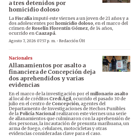
a tres detenidos por
homicidio doloso
La
Fiscalía
imputó este viernes a un joven de 21 años y a
dos adolescentes por
homicidio doloso
, en el marco del
crimen de
Roselín Florentín Gómez
, de 14 años,
ocurrido en
Caazapá
.
·
Agosto 7, 2026 07:57 p. m.
Redacción ÚH
Nacionales
Allanamientos por asalto a
financiera de Concepción deja
dos aprehendidos y varias
evidencias
En el marco de la investigación por el
millonario asalto
al local de créditos
Credi Ágil
, ocurrido el pasado 30 de
julio en el centro de
Concepción
, agentes del
Departamento de Investigaciones de Hechos Punibles
de la
Policía Nacional
realizaron este viernes una serie
de allanamientos que culminaron con la aprehensión de
dos personas, la incautación de presunta marihuana, un
arma de fuego, celulares, motocicletas y otras
evidencias consideradas clave para el caso.