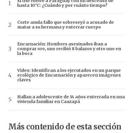
El frío vuelve a Paraguay con un descenso de
hasta 10°C: ¿Cuándo y por cuánto tiempo?
Corte anula fallo que sobreseyó a acusado de
matar a su hermana y enterrar cuerpo
Encarnación: Hombres asesinados iban a
comprar oro, uno recibió 8 balazos y otro uno en
la boca
Video: Identifican a los ejecutados en un parque
ecológico de Encarnación y aparecen imágenes
claves
Hallan a adolescente de 14 años enterrada en una
vivienda familiar en Caazapá
Más contenido de esta sección