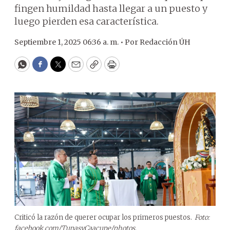
fingen humildad hasta llegar a un puesto y
luego pierden esa característica.
Septiembre 1, 2025 06:36 a. m. •
Por
Redacción ÚH
WhatsApp
Facebook
Twitter
Email
Copy
Print
Criticó la razón de querer ocupar los primeros puestos.
Foto:
facebook.com/TupasyCaacupe/photos.