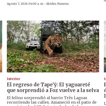
A
·
Agosto 7, 2026 04:00 a. m.
Alcides Manena
Interior
I
El regreso de Tape’ỹ: El yaguareté
que sorprendió a Foz vuelve a la selva
El felino sorprendió al barrio Três Lagoas
recorriendo las calles. Amaneció en el patio de
L