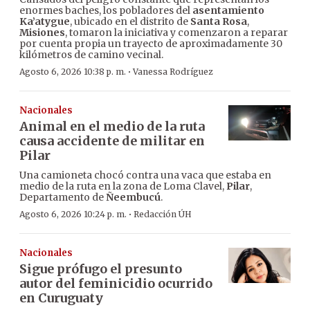
enormes baches, los pobladores del
asentamiento
Ka’atygue
, ubicado en el distrito de
Santa Rosa
,
Misiones
, tomaron la iniciativa y comenzaron a reparar
por cuenta propia un trayecto de aproximadamente 30
kilómetros de camino vecinal.
·
Agosto 6, 2026 10:38 p. m.
Vanessa Rodríguez
Nacionales
Animal en el medio de la ruta
causa accidente de militar en
Pilar
Una camioneta chocó contra una vaca que estaba en
medio de la ruta en la zona de Loma Clavel,
Pilar
,
Departamento de
Ñeembucú
.
·
Agosto 6, 2026 10:24 p. m.
Redacción ÚH
Nacionales
Sigue prófugo el presunto
autor del feminicidio ocurrido
en Curuguaty