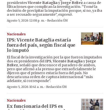
presidentes
Vicente Bataglia
y
Jorge Brítez
a causa de
filtraciones que complican la investigación. “Tomé la
decisión de precipitar la imputación porque, si no, ya iba
a ser recusado seguramente”, expresó.
·
Agosto 5, 2026 12:08 p. m.
Redacción ÚH
Nacionales
IPS: Vicente Bataglia estaría
fuera del país, según fiscal que
lo imputó
El fiscal de la investigación por la que fueron imputados
dos ex presidentes del
IPS
,
Vicente Bataglia
y
Jorge
Brítez
, señaló que desconoce el paradero de ambos,
pero que afirmó a la prensa que extraoficialmente le
dijeron que el primero estaría fuera del país. No
descarta una orden de captura internacional “más
adelante, si corresponde”.
·
Agosto 5, 2026 10:41 a. m.
Redacción ÚH
Nacionales
Ex funcionaria del IPS es