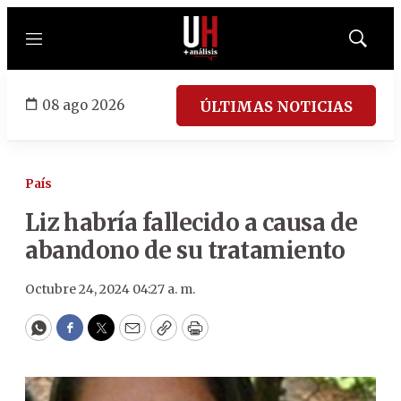
Menú
Mostrar
búsqued
08 ago 2026
ÚLTIMAS NOTICIAS
País
Liz habría fallecido a causa de
abandono de su tratamiento
Octubre 24, 2024 04:27 a. m.
WhatsApp
Facebook
Twitter
Email
Copy
Print