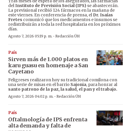
Tras meses de espera de los asegurados, las farmacias
del
Instituto de Previsión Social (IPS)
se abastecerán.
La previsional recibió 124 fármacos en la mañana de
este viernes. En conferencia de prensa, el
Dr. Isaías
Fretes
comunicó que los medicamentos e insumos se
redistribuirán a toda la red hospitalaria en los próximos
días.
·
Agosto 7, 2026 05:19 p. m.
Redacción ÚH
País
Sirven más de 1.000 platos en
karu guasu en homenaje a San
Cayetano
Feligreses realizaron hoy su tradicional comilona con
una serie de misas en el barrio
Sajonia
, para honrar al
santo patrono de la paz, la salud, el pan y el trabajo.
·
Agosto 7, 2026 04:02 p. m.
Redacción ÚH
País
Oftalmología de IPS enfrenta
alta demanda y falta de