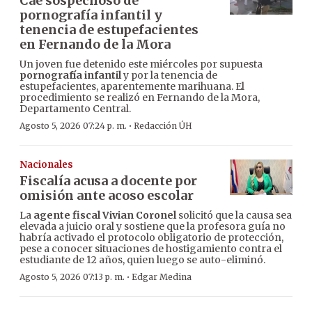
Cae sospechoso de
pornografía infantil y
tenencia de estupefacientes
en Fernando de la Mora
Un joven fue detenido este miércoles por supuesta
pornografía infantil
y por la tenencia de
estupefacientes, aparentemente marihuana. El
procedimiento se realizó en Fernando de la Mora,
Departamento Central.
·
Agosto 5, 2026 07:24 p. m.
Redacción ÚH
Nacionales
Fiscalía acusa a docente por
omisión ante acoso escolar
La
agente fiscal Vivian Coronel
solicitó que la causa sea
elevada a juicio oral y sostiene que la profesora guía no
habría activado el protocolo obligatorio de protección,
pese a conocer situaciones de hostigamiento contra el
estudiante de 12 años, quien luego se auto-eliminó.
·
Agosto 5, 2026 07:13 p. m.
Edgar Medina