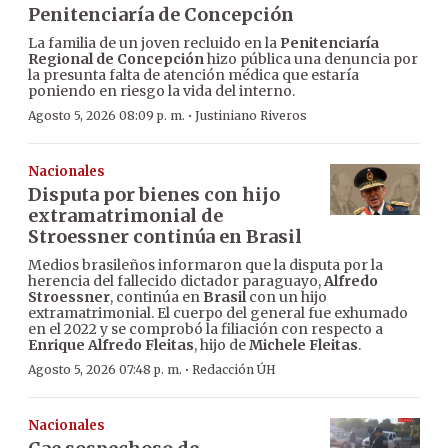
Penitenciaría de Concepción
La familia de un joven recluido en la
Penitenciaría
Regional de Concepción
hizo pública una denuncia por
la presunta falta de atención médica que estaría
poniendo en riesgo la vida del interno.
·
Agosto 5, 2026 08:09 p. m.
Justiniano Riveros
Nacionales
Disputa por bienes con hijo
extramatrimonial de
Stroessner continúa en Brasil
Medios brasileños informaron que la disputa por la
herencia del fallecido dictador paraguayo,
Alfredo
Stroessner
, continúa en
Brasil
con un hijo
extramatrimonial. El cuerpo del general fue exhumado
en el 2022 y se comprobó la filiación con respecto a
Enrique Alfredo Fleitas
, hijo de
Michele Fleitas
.
·
Agosto 5, 2026 07:48 p. m.
Redacción ÚH
Nacionales