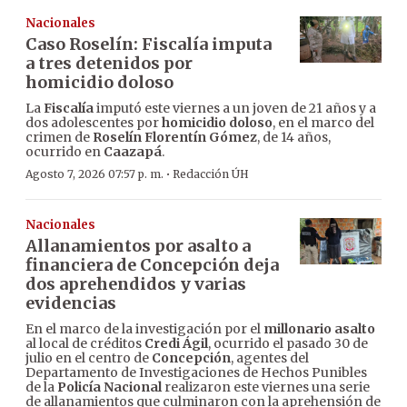
Nacionales
Caso Roselín: Fiscalía imputa
a tres detenidos por
homicidio doloso
La
Fiscalía
imputó este viernes a un joven de 21 años y a
dos adolescentes por
homicidio doloso
, en el marco del
crimen de
Roselín Florentín Gómez
, de 14 años,
ocurrido en
Caazapá
.
·
Agosto 7, 2026 07:57 p. m.
Redacción ÚH
Nacionales
Allanamientos por asalto a
financiera de Concepción deja
dos aprehendidos y varias
evidencias
En el marco de la investigación por el
millonario asalto
al local de créditos
Credi Ágil
, ocurrido el pasado 30 de
julio en el centro de
Concepción
, agentes del
Departamento de Investigaciones de Hechos Punibles
de la
Policía Nacional
realizaron este viernes una serie
de allanamientos que culminaron con la aprehensión de