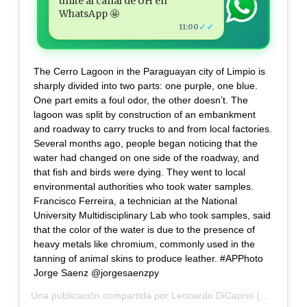
unite al canal de ÚH en
WhatsApp 🤩
✓✓
11:00
The Cerro Lagoon in the Paraguayan city of Limpio is
sharply divided into two parts: one purple, one blue.
One part emits a foul odor, the other doesn’t. The
lagoon was split by construction of an embankment
and roadway to carry trucks to and from local factories.
Several months ago, people began noticing that the
water had changed on one side of the roadway, and
that fish and birds were dying. They went to local
environmental authorities who took water samples.
Francisco Ferreira, a technician at the National
University Multidisciplinary Lab who took samples, said
that the color of the water is due to the presence of
heavy metals like chromium, commonly used in the
tanning of animal skins to produce leather. #APPhoto
Jorge Saenz @jorgesaenzpy
Una publicación compartida por
Leonardo DiCaprio
(@leonardodicaprio) el