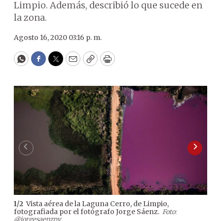
Limpio. Además, describió lo que sucede en
la zona.
Agosto 16, 2020 03:16 p. m.
WhatsApp
Facebook
Twitter
Email
Copy
Print
Vista aérea de la Laguna Cerro, de Limpio,
1
/
2
2
/
2
fotografiada por el fotógrafo Jorge Sáenz.
EFE
Foto:
@jorgesaenzpy