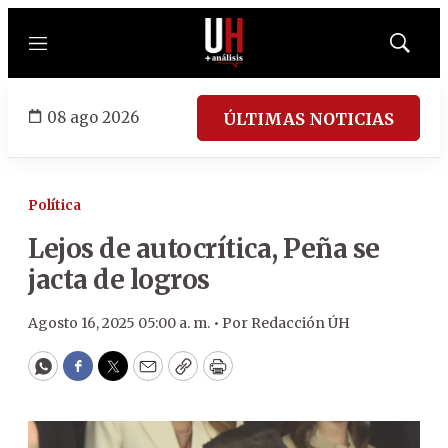
Menú
Mostrar
búsqued
08 ago 2026
ÚLTIMAS NOTICIAS
Política
Lejos de autocrítica, Peña se
jacta de logros
Agosto 16, 2025 05:00 a. m. •
Por
Redacción ÚH
WhatsApp
Facebook
Twitter
Email
Copy
Print