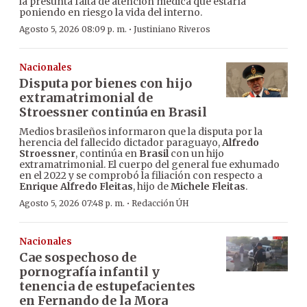
la presunta falta de atención médica que estaría
poniendo en riesgo la vida del interno.
·
Agosto 5, 2026 08:09 p. m.
Justiniano Riveros
Nacionales
Disputa por bienes con hijo
extramatrimonial de
Stroessner continúa en Brasil
Medios brasileños informaron que la disputa por la
herencia del fallecido dictador paraguayo,
Alfredo
Stroessner
, continúa en
Brasil
con un hijo
extramatrimonial. El cuerpo del general fue exhumado
en el 2022 y se comprobó la filiación con respecto a
Enrique Alfredo Fleitas
, hijo de
Michele Fleitas
.
·
Agosto 5, 2026 07:48 p. m.
Redacción ÚH
Nacionales
Cae sospechoso de
pornografía infantil y
tenencia de estupefacientes
en Fernando de la Mora