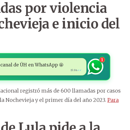
das por violencia
hevieja e inicio del
1
 al canal de ÚH en WhatsApp 🤩
15:06
✓✓
 Nacional registró más de 600 llamadas por casos
 la Nochevieja y el primer día del año 2023.
Para
de Lula pide a la