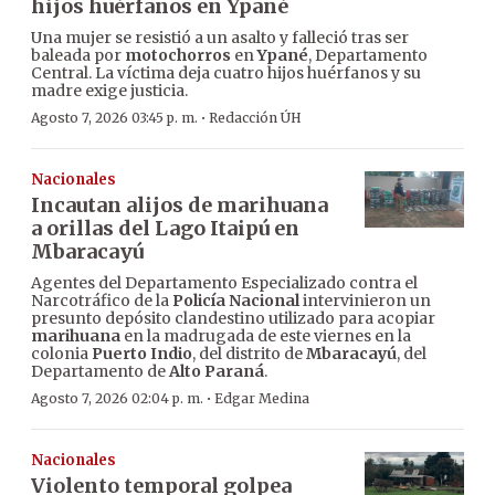
hijos huérfanos en Ypané
Una mujer se resistió a un asalto y falleció tras ser
baleada por
motochorros
en
Ypané
, Departamento
Central. La víctima deja cuatro hijos huérfanos y su
madre exige justicia.
·
Agosto 7, 2026 03:45 p. m.
Redacción ÚH
Nacionales
Incautan alijos de marihuana
a orillas del Lago Itaipú en
Mbaracayú
Agentes del Departamento Especializado contra el
Narcotráfico de la
Policía Nacional
intervinieron un
presunto depósito clandestino utilizado para acopiar
marihuana
en la madrugada de este viernes en la
colonia
Puerto Indio
, del distrito de
Mbaracayú
, del
Departamento de
Alto Paraná
.
·
Agosto 7, 2026 02:04 p. m.
Edgar Medina
Nacionales
Violento temporal golpea