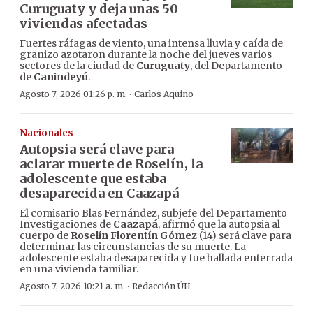
Curuguaty y deja unas 50
viviendas afectadas
Fuertes ráfagas de viento, una intensa lluvia y caída de
granizo azotaron durante la noche del jueves varios
sectores de la ciudad de
Curuguaty
, del Departamento
de
Canindeyú
.
·
Agosto 7, 2026 01:26 p. m.
Carlos Aquino
Nacionales
Autopsia será clave para
aclarar muerte de Roselín, la
adolescente que estaba
desaparecida en Caazapá
El comisario Blas Fernández, subjefe del Departamento
Investigaciones de
Caazapá
, afirmó que la autopsia al
cuerpo de
Roselín Florentín Gómez
(14) será clave para
determinar las circunstancias de su muerte. La
adolescente estaba desaparecida y fue hallada enterrada
en una vivienda familiar.
·
Agosto 7, 2026 10:21 a. m.
Redacción ÚH