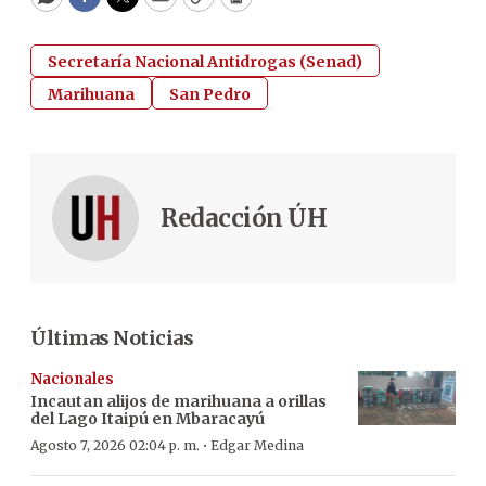
WhatsApp
Facebook
Twitter
Email
Copy
Print
Secretaría Nacional Antidrogas (Senad)
Marihuana
San Pedro
Redacción ÚH
Últimas Noticias
Nacionales
Incautan alijos de marihuana a orillas
del Lago Itaipú en Mbaracayú
·
Agosto 7, 2026 02:04 p. m.
Edgar Medina