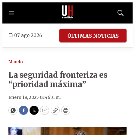
Menú
Mostrar
búsqued
07 ago 2026
ÚLTIMAS NOTICIAS
Mundo
La seguridad fronteriza es
“prioridad máxima”
Enero 18, 2025 03:46 a. m.
WhatsApp
Facebook
Twitter
Email
Copy
Print