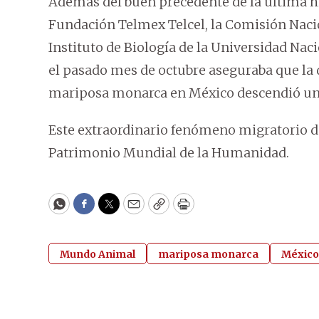
Además del buen precedente de la última 
Fundación Telmex Telcel, la Comisión Nacio
Instituto de Biología de la Universidad 
el pasado mes de octubre aseguraba que la d
mariposa monarca en México descendió un 
Este extraordinario fenómeno migratorio d
Patrimonio Mundial de la Humanidad.
WhatsApp
Facebook
Twitter
Email
Copy
Print
Mundo Animal
mariposa monarca
México