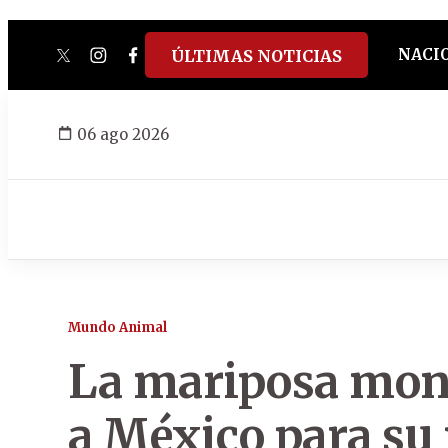
NACI
ÚLTIMAS NOTICIAS
twitter
instagram
facebook
tiktok
youtube
spotify
06 ago 2026
Mundo Animal
La mariposa mona
a México para su 