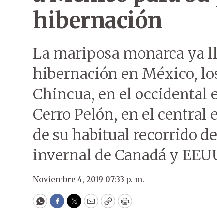
hibernación
La mariposa monarca ya lle
hibernación en México, los
Chincua, en el occidental 
Cerro Pelón, en el central
de su habitual recorrido de
invernal de Canadá y EEU
Noviembre 4, 2019 07:33 p. m.
WhatsApp
Facebook
Twitter
Email
Copy
Print