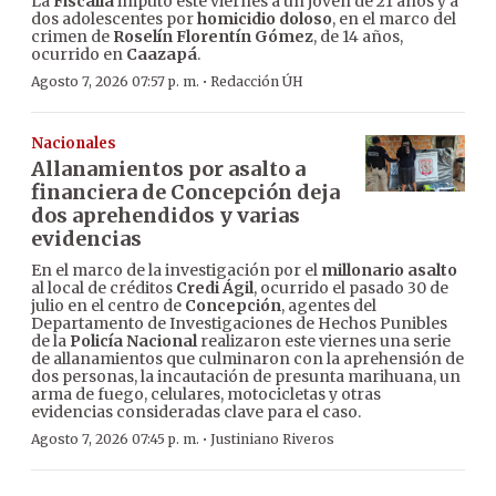
La
Fiscalía
imputó este viernes a un joven de 21 años y a
dos adolescentes por
homicidio doloso
, en el marco del
crimen de
Roselín Florentín Gómez
, de 14 años,
ocurrido en
Caazapá
.
·
Agosto 7, 2026 07:57 p. m.
Redacción ÚH
Nacionales
Allanamientos por asalto a
financiera de Concepción deja
dos aprehendidos y varias
evidencias
En el marco de la investigación por el
millonario asalto
al local de créditos
Credi Ágil
, ocurrido el pasado 30 de
julio en el centro de
Concepción
, agentes del
Departamento de Investigaciones de Hechos Punibles
de la
Policía Nacional
realizaron este viernes una serie
de allanamientos que culminaron con la aprehensión de
dos personas, la incautación de presunta marihuana, un
arma de fuego, celulares, motocicletas y otras
evidencias consideradas clave para el caso.
·
Agosto 7, 2026 07:45 p. m.
Justiniano Riveros