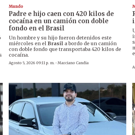
Mundo
Padre e hijo caen con 420 kilos de
cocaína en un camión con doble
fondo en el Brasil
U
i
ó
Un hombre y su hijo fueron detenidos este
s
miércoles en el
Brasil
a bordo de un camión
m
con doble fondo que transportaba 420 kilos de
s
cocaína.
·
Agosto 5, 2026 09:11 p. m.
Marciano Candia
A