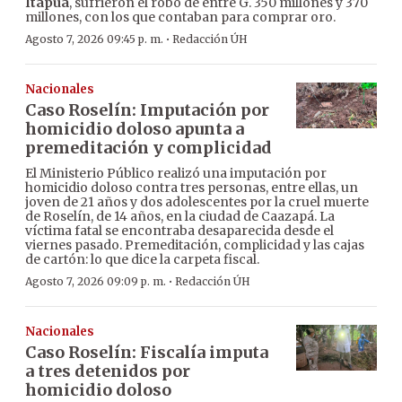
Itapúa
, sufrieron el robo de entre G. 350 millones y 370
millones, con los que contaban para comprar oro.
·
Agosto 7, 2026 09:45 p. m.
Redacción ÚH
Nacionales
Caso Roselín: Imputación por
homicidio doloso apunta a
premeditación y complicidad
El Ministerio Público realizó una imputación por
homicidio doloso contra tres personas, entre ellas, un
joven de 21 años y dos adolescentes por la cruel muerte
de Roselín, de 14 años, en la ciudad de Caazapá. La
víctima fatal se encontraba desaparecida desde el
viernes pasado. Premeditación, complicidad y las cajas
de cartón: lo que dice la carpeta fiscal.
·
Agosto 7, 2026 09:09 p. m.
Redacción ÚH
Nacionales
Caso Roselín: Fiscalía imputa
a tres detenidos por
homicidio doloso