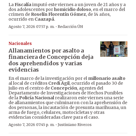
La
Fiscalía
imputó este viernes a un joven de 21 años y a
dos adolescentes por
homicidio doloso
, en el marco del
crimen de
Roselín Florentín Gómez
, de 14 años,
ocurrido en
Caazapá
.
·
Agosto 7, 2026 07:57 p. m.
Redacción ÚH
Nacionales
Allanamientos por asalto a
financiera de Concepción deja
dos aprehendidos y varias
evidencias
En el marco de la investigación por el
millonario asalto
al local de créditos
Credi Ágil
, ocurrido el pasado 30 de
julio en el centro de
Concepción
, agentes del
Departamento de Investigaciones de Hechos Punibles
de la
Policía Nacional
realizaron este viernes una serie
de allanamientos que culminaron con la aprehensión de
dos personas, la incautación de presunta marihuana, un
arma de fuego, celulares, motocicletas y otras
evidencias consideradas clave para el caso.
·
Agosto 7, 2026 07:45 p. m.
Justiniano Riveros