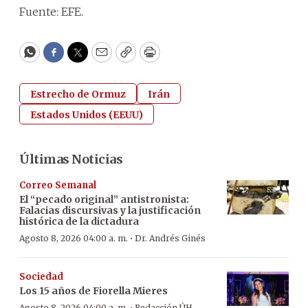
Fuente: EFE.
WhatsApp
Facebook
Twitter
Email
Copy
Print
Estrecho de Ormuz
Irán
Estados Unidos (EEUU)
Últimas Noticias
Correo Semanal
El “pecado original” antistronista:
Falacias discursivas y la justificación
histórica de la dictadura
·
Agosto 8, 2026 04:00 a. m.
Dr. Andrés Ginés
Sociedad
Los 15 años de Fiorella Mieres
Agosto 8, 2026 04:00 a. m.
Redacción ÚH