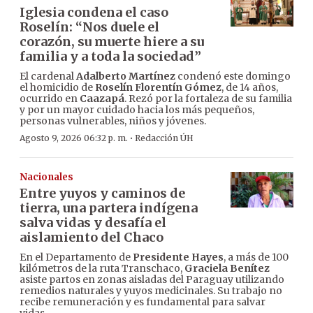
Iglesia condena el caso
Roselín: “Nos duele el
corazón, su muerte hiere a su
familia y a toda la sociedad”
El cardenal
Adalberto Martínez
condenó este domingo
el homicidio de
Roselín Florentín Gómez
, de 14 años,
ocurrido en
Caazapá
. Rezó por la fortaleza de su familia
y por un mayor cuidado hacia los más pequeños,
personas vulnerables, niños y jóvenes.
·
Agosto 9, 2026 06:32 p. m.
Redacción ÚH
Nacionales
Entre yuyos y caminos de
tierra, una partera indígena
salva vidas y desafía el
aislamiento del Chaco
En el Departamento de
Presidente Hayes
, a más de 100
kilómetros de la ruta Transchaco,
Graciela Benítez
asiste partos en zonas aisladas del Paraguay utilizando
remedios naturales y yuyos medicinales. Su trabajo no
recibe remuneración y es fundamental para salvar