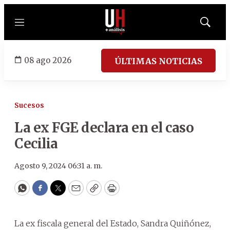
Menú
Mostrar
búsqued
08 ago 2026
ÚLTIMAS NOTICIAS
Sucesos
La ex FGE declara en el caso
Cecilia
Agosto 9, 2024 06:31 a. m.
WhatsApp
Facebook
Twitter
Email
Copy
Print
La ex fiscala general del Estado, Sandra Quiñónez,