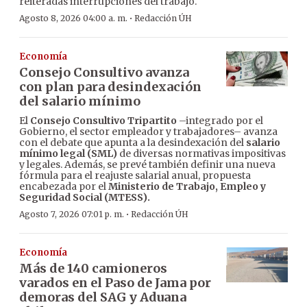
reiteradas interrupciones del trabajo.
·
Agosto 8, 2026 04:00 a. m.
Redacción ÚH
Economía
Consejo Consultivo avanza
con plan para desindexación
del salario mínimo
El
Consejo Consultivo Tripartito
–integrado por el
Gobierno, el sector empleador y trabajadores– avanza
con el debate que apunta a la desindexación del
salario
mínimo legal (SML)
de diversas normativas impositivas
y legales. Además, se prevé también definir una nueva
fórmula para el reajuste salarial anual, propuesta
encabezada por el
Ministerio de Trabajo, Empleo y
Seguridad Social (MTESS).
·
Agosto 7, 2026 07:01 p. m.
Redacción ÚH
Economía
Más de 140 camioneros
varados en el Paso de Jama por
demoras del SAG y Aduana