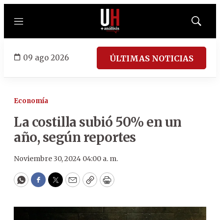
Menú
Mostrar
búsqued
09 ago 2026
ÚLTIMAS NOTICIAS
Economía
La costilla subió 50% en un
año, según reportes
Noviembre 30, 2024 04:00 a. m.
WhatsApp
Facebook
Twitter
Email
Copy
Print