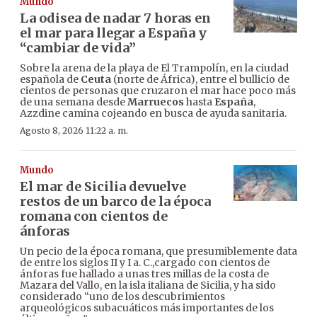
Mundo
La odisea de nadar 7 horas en
el mar para llegar a España y
“cambiar de vida”
Sobre la arena de la playa de El Trampolín, en la ciudad
española de
Ceuta
(norte de África), entre el bullicio de
cientos de personas que cruzaron el mar hace poco más
de una semana desde
Marruecos
hasta
España
,
Azzdine camina cojeando en busca de ayuda sanitaria.
Agosto 8, 2026 11:22 a. m.
Mundo
El mar de Sicilia devuelve
restos de un barco de la época
romana con cientos de
ánforas
Un pecio de la época romana, que presumiblemente data
de entre los siglos II y I a. C.,cargado con cientos de
ánforas fue hallado a unas tres millas de la costa de
Mazara del Vallo, en la isla italiana de Sicilia, y ha sido
considerado “uno de los descubrimientos
arqueológicos subacuáticos más importantes de los