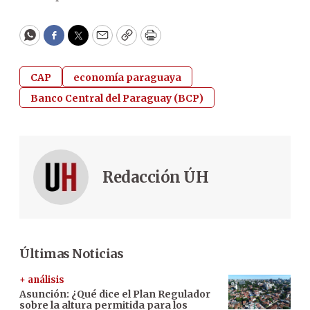
WhatsApp
Facebook
Twitter
Email
Copy
Print
CAP
economía paraguaya
Banco Central del Paraguay (BCP)
Redacción ÚH
Últimas Noticias
+ análisis
Asunción: ¿Qué dice el Plan Regulador
sobre la altura permitida para los