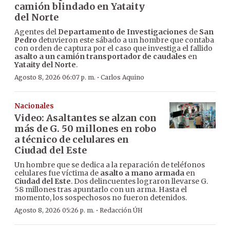
camión blindado en Yataity
del Norte
Agentes del
Departamento de Investigaciones
de
San
Pedro
detuvieron este sábado a un hombre que contaba
con orden de captura por el caso que investiga el fallido
asalto a un camión transportador de caudales
en
Yataity del Norte
.
·
Agosto 8, 2026 06:07 p. m.
Carlos Aquino
Nacionales
Video: Asaltantes se alzan con
más de G. 50 millones en robo
a técnico de celulares en
Ciudad del Este
Un hombre que se dedica a la reparación de teléfonos
celulares fue víctima de
asalto a mano armada
en
Ciudad del Este
. Dos delincuentes lograron llevarse G.
58 millones tras apuntarlo con un arma. Hasta el
momento, los sospechosos no fueron detenidos.
·
Agosto 8, 2026 05:26 p. m.
Redacción ÚH