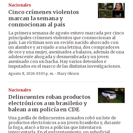
Nacionales
Cinco crímenes violentos
marcan la semana y
conmocionan al país
La primera semana de agosto estuvo marcada por cinco
principales crímenes violentos que conmocionan al
país. Las víctimas son un recién nacido ahorcado con
un alambre y arrojado a una letrina, dos compradores
de oro y una mujer, asesinados a balazos, además de una
adolescente ahogada y desmembrada y un joven
asesinado con un hacha. Hay varios detenidos e
imputados en el marco de las distintas investigaciones.
·
Agosto 8, 2026 03:03 p. m.
Mary Glezcu
Nacionales
Delincuentes roban productos
electrónicos a un brasileño y
balean a un policía en CDE
Una gavilla de delincuentes armados robó un lote de
productos electrónicos a un joven brasileño y, durante
la fuga, atacó a tiros a policías que intentaron
interceptarla. En el enfrentamiento, un suboficial