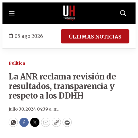
Menú
Mostrar
búsqued
05 ago 2026
ÚLTIMAS NOTICIAS
Política
La ANR reclama revisión de
resultados, transparencia y
respeto a los DDHH
Julio 30, 2024 04:39 a. m.
WhatsApp
Facebook
Twitter
Email
Copy
Print