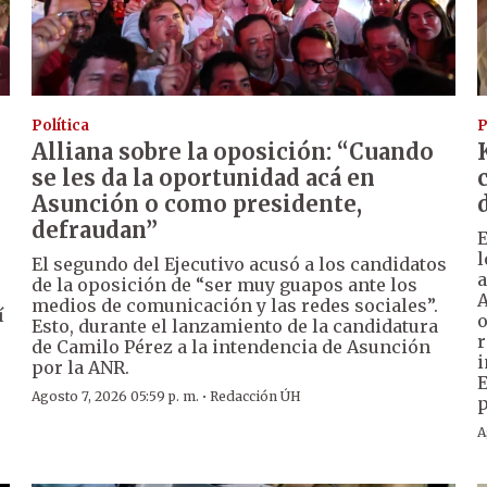
Política
P
Alliana sobre la oposición: “Cuando
se les da la oportunidad acá en
Asunción o como presidente,
defraudan”
E
l
El segundo del Ejecutivo acusó a los candidatos
a
de la oposición de “ser muy guapos ante los
A
medios de comunicación y las redes sociales”.
í
o
Esto, durante el lanzamiento de la candidatura
r
de Camilo Pérez a la intendencia de Asunción
i
por la ANR.
E
·
Agosto 7, 2026 05:59 p. m.
Redacción ÚH
p
A