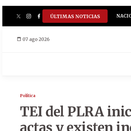
NACI
ÚLTIMAS NOTICIAS
twitter
instagram
facebook
tiktok
youtube
spotify
07 ago 2026
Política
TEI del PLRA ini
actas y existen i