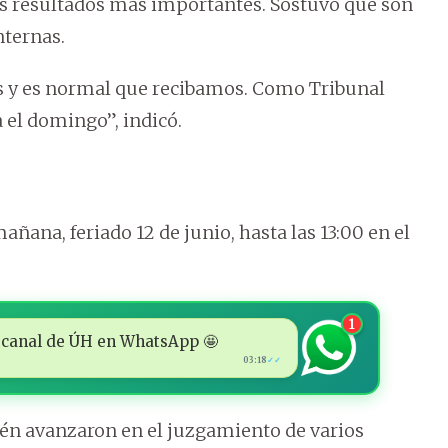
os resultados más importantes. Sostuvo que son
nternas.
s y es normal que recibamos. Como Tribunal
 el domingo”, indicó.
mañana, feriado 12 de junio, hasta las 13:00 en el
1
 al canal de ÚH en WhatsApp 🤩
03:18
✓✓
ién avanzaron en el juzgamiento de varios