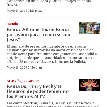
Conservación de la Flora y Fauna Salvajes de Kenia
(KWS).
Mayo 14, 2023 01:11 p. m.
Mundo
Kenia: 201 muertos en Kenia
por ayuno para “reunirse con
Jesús”
El número de presuntos miembros de una secta
cristiana que ayunaron hasta morir en un bosque del
sur de Kenia para “reunirse con Jesucristo” ascendió a
201, después de que las autoridades encontraran este
sábado 22 nuevos cadáveres, informó la Policía.
Mayo 13, 2023 04:16 p. m.
Arte y Espectáculos
Kenia Os, Tini y Becky G
llenaron de poder femenino
los Premios MTV
Las cantantes Tini, Kenia Os, Becky G y Sofía Reyes le
pusieron el poder femenino a los Premios MTV MIAW al