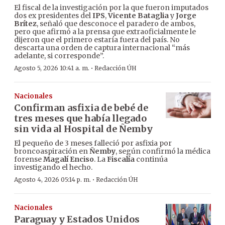
El fiscal de la investigación por la que fueron imputados
dos ex presidentes del
IPS
,
Vicente Bataglia
y
Jorge
Brítez
, señaló que desconoce el paradero de ambos,
pero que afirmó a la prensa que extraoficialmente le
dijeron que el primero estaría fuera del país. No
descarta una orden de captura internacional “más
adelante, si corresponde”.
·
Agosto 5, 2026 10:41 a. m.
Redacción ÚH
Nacionales
Confirman asfixia de bebé de
tres meses que había llegado
sin vida al Hospital de Ñemby
El pequeño de 3 meses falleció por asfixia por
broncoaspiración en
Ñemby
, según confirmó la médica
forense
Magalí Enciso
. La
Fiscalía
continúa
investigando el hecho.
·
Agosto 4, 2026 05:14 p. m.
Redacción ÚH
Nacionales
Paraguay y Estados Unidos