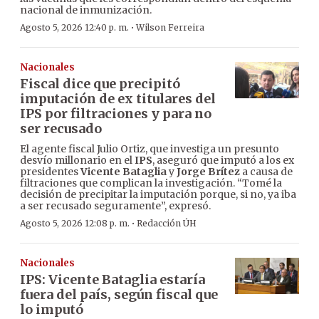
nacional de inmunización.
·
Agosto 5, 2026 12:40 p. m.
Wilson Ferreira
Nacionales
Fiscal dice que precipitó
imputación de ex titulares del
IPS por filtraciones y para no
ser recusado
El agente fiscal Julio Ortiz, que investiga un presunto
desvío millonario en el
IPS
, aseguró que imputó a los ex
presidentes
Vicente Bataglia
y
Jorge Brítez
a causa de
filtraciones que complican la investigación. “Tomé la
decisión de precipitar la imputación porque, si no, ya iba
a ser recusado seguramente”, expresó.
·
Agosto 5, 2026 12:08 p. m.
Redacción ÚH
Nacionales
IPS: Vicente Bataglia estaría
fuera del país, según fiscal que
lo imputó