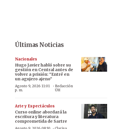
Últimas Noticias
Nacionales
Hugo Javier habló sobre su
gestión en Central antes de
volver a prisión: “Entré en
un agujero ajeno”
·
Agosto 9, 2026 11:01
Redacción
p. m.
ÚH
Arte y Espectáculos
Curso online abordará la
escritura y literatura
comprometida de Sartre
·
Agosto 9, 2026 08:10
Clarisa