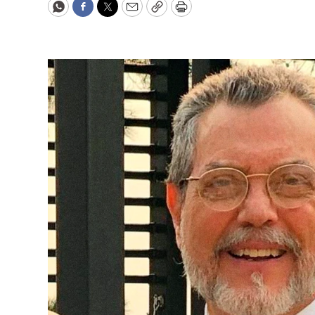
WhatsApp
Facebook
Twitter
Email
Copy
Print