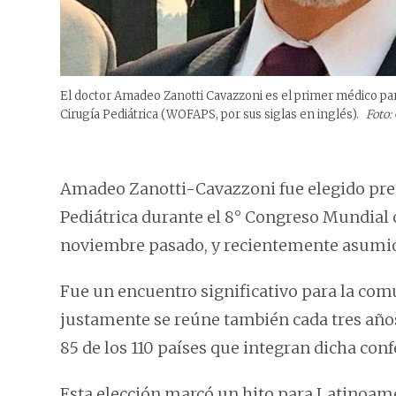
El doctor Amadeo Zanotti Cavazzoni es el primer médico pa
Cirugía Pediátrica (WOFAPS, por sus siglas en inglés).
Foto:
Amadeo Zanotti-Cavazzoni fue elegido pres
Pediátrica durante el 8° Congreso Mundial c
noviembre pasado, y recientemente asumió e
Fue un encuentro significativo para la com
justamente se reúne también cada tres años
85 de los 110 países que integran dicha con
Esta elección marcó un hito para Latinoam