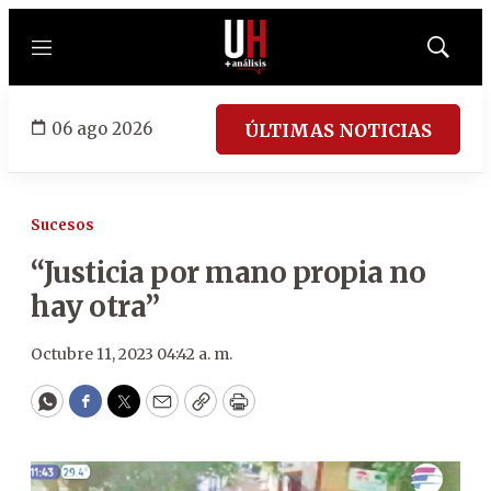
Menú
Mostrar
búsqued
06 ago 2026
ÚLTIMAS NOTICIAS
Sucesos
“Justicia por mano propia no
hay otra”
Octubre 11, 2023 04:42 a. m.
WhatsApp
Facebook
Twitter
Email
Copy
Print