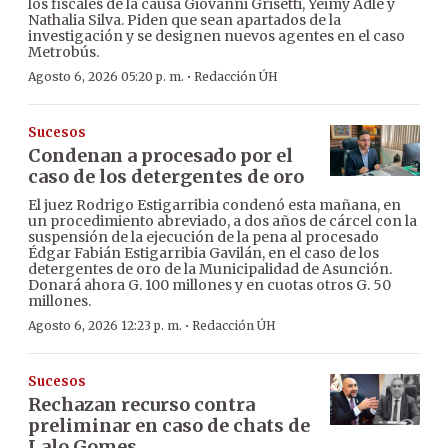
los fiscales de la causa Giovanni Grisetti, Yeimy Adle y
Nathalia Silva. Piden que sean apartados de la
investigación y se designen nuevos agentes en el caso
Metrobús.
·
Agosto 6, 2026 05:20 p. m.
Redacción ÚH
Sucesos
Condenan a procesado por el
caso de los detergentes de oro
El juez Rodrigo Estigarribia condenó esta mañana, en
un procedimiento abreviado, a dos años de cárcel con la
suspensión de la ejecución de la pena al procesado
Édgar Fabián Estigarribia Gavilán, en el caso de los
detergentes de oro de la Municipalidad de Asunción.
Donará ahora G. 100 millones y en cuotas otros G. 50
millones.
·
Agosto 6, 2026 12:23 p. m.
Redacción ÚH
Sucesos
Rechazan recurso contra
preliminar en caso de chats de
Lalo Gomes