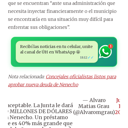
que se encuentran “ante una administración que
necesita inyectar financieramente o el municipio
se encontraría en una situación muy difícil para
enfrentar sus obligaciones”.
Recibí las noticias en tu celular, unite
1
al canal de ÚH en WhatsApp 🤩
✓✓
18:12
Nota relacionada:
Concejales oficialistas listos para
aprobar nueva deuda de Nenecho
— Alvaro
July
Inaceptable. La Junta le dará
Matias Grau
17,
40 MILLONES DE DÓLARES
(@Alvaromgrau)
2024
a Nenecho. Un préstamo
que es 40% más grande que