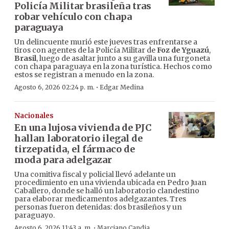
Policía Militar brasileña tras
robar vehículo con chapa
paraguaya
Un delincuente murió este jueves tras enfrentarse a
tiros con agentes de la Policía Militar de
Foz de Yguazú
,
Brasil
, luego de asaltar junto a su gavilla una furgoneta
con chapa paraguaya en la zona turística. Hechos como
estos se registran a menudo en la zona.
·
Agosto 6, 2026 02:24 p. m.
Edgar Medina
Nacionales
En una lujosa vivienda de PJC
hallan laboratorio ilegal de
tirzepatida, el fármaco de
moda para adelgazar
Una comitiva fiscal y policial llevó adelante un
procedimiento en una vivienda ubicada en Pedro Juan
Caballero, donde se halló un laboratorio clandestino
para elaborar medicamentos adelgazantes. Tres
personas fueron detenidas: dos brasileños y un
paraguayo.
·
Agosto 6, 2026 11:43 a. m.
Marciano Candia