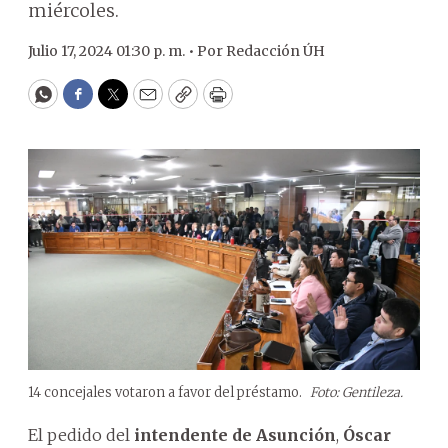
miércoles.
Julio 17, 2024 01:30 p. m. •
Por
Redacción ÚH
WhatsApp
Facebook
Twitter
Email
Copy
Print
14 concejales votaron a favor del préstamo.
Foto: Gentileza.
El pedido del
intendente de Asunción
,
Óscar