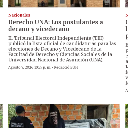
Nacionales
N
Derecho UNA: Los postulantes a
decano y vicedecano
El Tribunal Electoral Independiente (TEI)
publicó la lista oficial de candidaturas para las
E
elecciones de Decano y Vicedecano de la
p
Facultad de Derecho y Ciencias Sociales de la
e
Universidad Nacional de Asunción (UNA).
a
1
·
Agosto 7, 2026 10:35 p. m.
Redacción ÚH
f
v
l
A