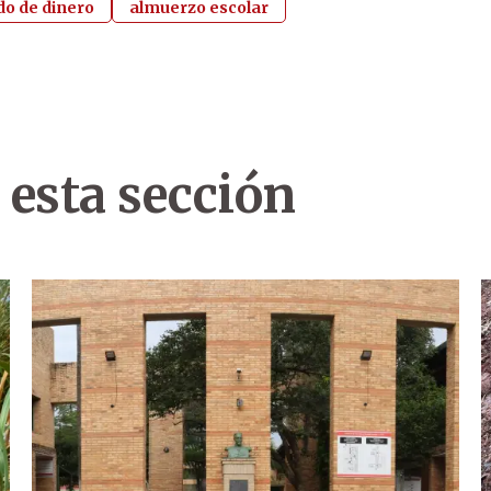
do de dinero
almuerzo escolar
 esta sección