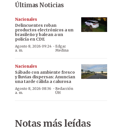
Últimas Noticias
Nacionales
Delincuentes roban
productos electrónicos a un
brasileño y balean a un
policía en CDE
·
Agosto 8, 2026 09:24
Edgar
a. m.
Medina
Nacionales
Sábado con ambiente fresco
y lluvias dispersas: Anuncian
una tarde cálida a calurosa
·
Agosto 8, 2026 08:36
Redacción
a. m.
ÚH
Notas más leídas