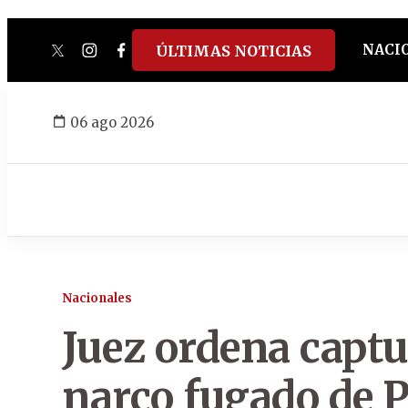
NACI
ÚLTIMAS NOTICIAS
twitter
instagram
facebook
tiktok
youtube
spotify
06 ago 2026
Nacionales
Juez ordena captu
narco fugado de 