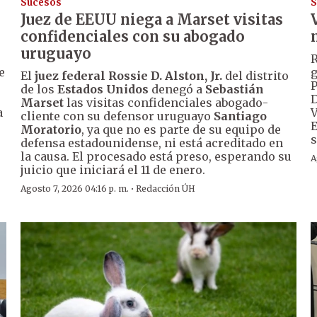
Sucesos
S
Juez de EEUU niega a Marset visitas
confidenciales con su abogado
uruguayo
R
e
g
El
juez federal Rossie D. Alston, Jr.
del distrito
P
de los
Estados Unidos
denegó a
Sebastián
D
Marset
las visitas confidenciales abogado-
a
V
cliente con su defensor uruguayo
Santiago
E
Moratorio
, ya que no es parte de su equipo de
s
defensa estadounidense, ni está acreditado en
la causa. El procesado está preso, esperando su
A
juicio que iniciará el 11 de enero.
·
Agosto 7, 2026 04:16 p. m.
Redacción ÚH