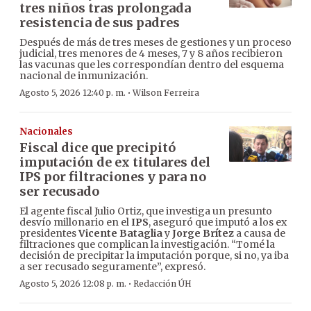
tres niños tras prolongada
resistencia de sus padres
Después de más de tres meses de gestiones y un proceso
judicial, tres menores de 4 meses, 7 y 8 años recibieron
las vacunas que les correspondían dentro del esquema
nacional de inmunización.
·
Agosto 5, 2026 12:40 p. m.
Wilson Ferreira
Nacionales
Fiscal dice que precipitó
imputación de ex titulares del
IPS por filtraciones y para no
ser recusado
El agente fiscal Julio Ortiz, que investiga un presunto
desvío millonario en el
IPS
, aseguró que imputó a los ex
presidentes
Vicente Bataglia
y
Jorge Brítez
a causa de
filtraciones que complican la investigación. “Tomé la
decisión de precipitar la imputación porque, si no, ya iba
a ser recusado seguramente”, expresó.
·
Agosto 5, 2026 12:08 p. m.
Redacción ÚH