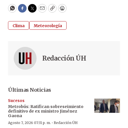
WhatsApp
Facebook
Twitter
Email
Copy
Print
Clima
Meteorología
Redacción ÚH
Últimas Noticias
Sucesos
Metrobús: Ratifican sobreseimiento
definitivo de ex ministro Jiménez
Gaona
·
Agosto 7, 2026 07:31 p. m.
Redacción ÚH