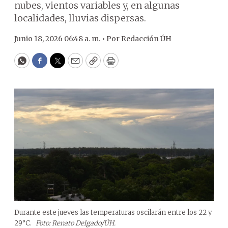
nubes, vientos variables y, en algunas
localidades, lluvias dispersas.
Junio 18, 2026 06:48 a. m. •
Por
Redacción ÚH
WhatsApp
Facebook
Twitter
Email
Copy
Print
Durante este jueves las temperaturas oscilarán entre los 22 y
29°C.
Foto: Renato Delgado/ÚH.