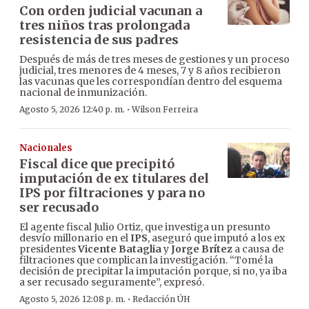
Con orden judicial vacunan a
tres niños tras prolongada
resistencia de sus padres
Después de más de tres meses de gestiones y un proceso
judicial, tres menores de 4 meses, 7 y 8 años recibieron
las vacunas que les correspondían dentro del esquema
nacional de inmunización.
·
Agosto 5, 2026 12:40 p. m.
Wilson Ferreira
Nacionales
Fiscal dice que precipitó
imputación de ex titulares del
IPS por filtraciones y para no
ser recusado
El agente fiscal Julio Ortiz, que investiga un presunto
desvío millonario en el
IPS
, aseguró que imputó a los ex
presidentes
Vicente Bataglia
y
Jorge Brítez
a causa de
filtraciones que complican la investigación. “Tomé la
decisión de precipitar la imputación porque, si no, ya iba
a ser recusado seguramente”, expresó.
·
Agosto 5, 2026 12:08 p. m.
Redacción ÚH