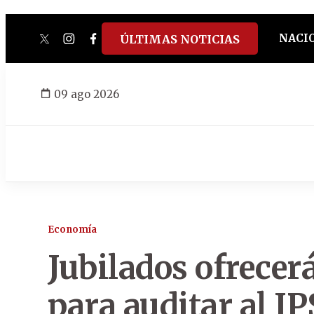
NACI
ÚLTIMAS NOTICIAS
twitter
instagram
facebook
tiktok
youtube
spotify
09 ago 2026
Economía
Jubilados ofrecer
para auditar al IP