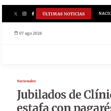
NACI
ÚLTIMAS NOTICIAS
twitter
instagram
facebook
tiktok
youtube
spotify
07 ago 2026
Nacionales
Jubilados de Clín
estafa con pagarés