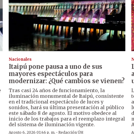
Nacionales
N
Itaipú pone pausa a uno de sus
mayores espectáculos para
modernizar: ¿Qué cambios se vienen?
e
Tras casi 24 años de funcionamiento, la
L
iluminación monumental de Itaipú, consistente
t
en el tradicional espectáculo de luces y
a
sonidos, hará su última presentación al público
l
este sábado 8 de agosto. El motivo obedece al
d
inicio de los trabajos para el reemplazo integral
m
del sistema de iluminación vigente.
A
·
Agosto 6, 2026 01:46 p. m.
Redacción ÚH
A