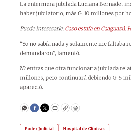
La enfermera jubilada Luciana Bernadet ind
haber jubilatorio, más G. 10 millones por h
Puede interesarle:
Caso estafa en Caaguazú: Hi
“Yo no sabía nada y solamente me faltaba re
demandaron”, lamentó.
Mientras que otra funcionaria jubilada rel
millones, pero continuará debiendo G. 5 m
apareció.
WhatsApp
Facebook
Twitter
Email
Copy
Print
Poder Judicial
Hospital de Clínicas